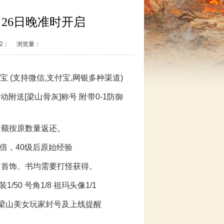
5月26日晚准时开启
7:32； 浏览量：
宝 (支持微信,支付宝,网银多种渠道)
附送[梁山骨灰]称号 附带0-1防御
金额按原数量返还。
级2倍，40级后原始经验
它首饰、书均需要打怪获得。
/50 号角1/8 祖玛头像1/1
梁山美女玩家封号及上线提醒