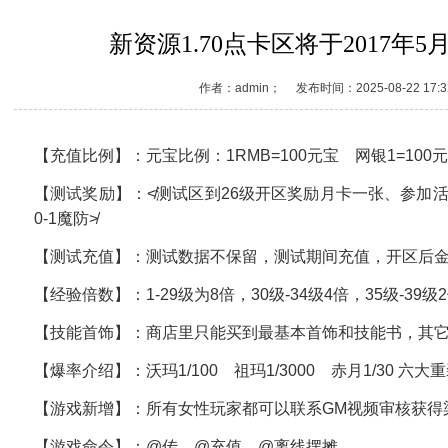
新资源1.70点卡区将于2017年
作者：admin； 发布时间：2025-08-22 1
【充值比例】：元宝比例：1RMB=100元宝 网银1=100元
【测试奖励】：≮测试区到26级开区奖励月卡一张、参加活动
0-1魔防≯
【测试充值】：测试数据不保留，测试期间充值，开区后
【经验倍数】：1-29级为8倍，30级-34级4倍，35级-39
【技能首饰】：商店里只能买到最基本首饰和技能书，其
【爆率介绍】：沃玛1/100 祖玛1/3000 赤月1/30 六大重装1
【游戏新增】：所有女性玩家都可以联系GM视频审核获得
【游戏命令】：@传 @充值 @离线摆摊