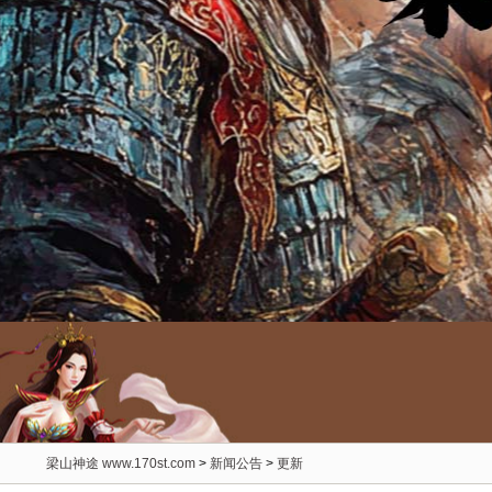
梁山神途 www.170st.com
>
新闻公告
>
更新