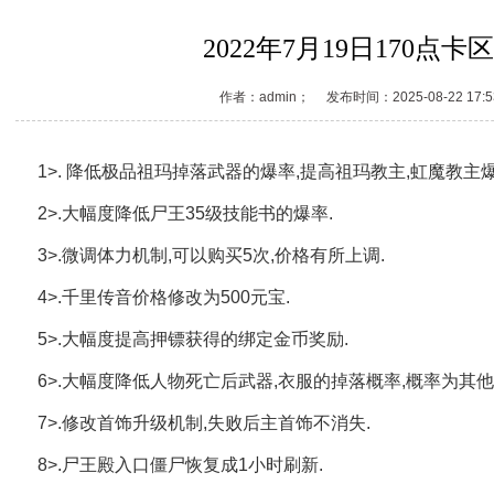
2022年7月19日170点
作者：admin； 发布时间：2025-08-22 1
1>. 降低极品祖玛掉落武器的爆率,提高祖玛教主,虹魔教主爆
2>.大幅度降低尸王35级技能书的爆率.
3>.微调体力机制,可以购买5次,价格有所上调.
4>.千里传音价格修改为500元宝.
5>.大幅度提高押镖获得的绑定金币奖励.
6>.大幅度降低人物死亡后武器,衣服的掉落概率,概率为其他
7>.修改首饰升级机制,失败后主首饰不消失.
8>.尸王殿入口僵尸恢复成1小时刷新.